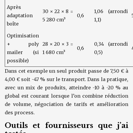
Après
30 × 22 × 8 =
1,06 (arrondi
adaptation
0,6
5 280 cm³
1,1)
boîte
Optimisation
+ poly
28 × 20 × 3 =
0,34 (arrondi
0,6
mailer (si
1 680 cm³
0,5)
possible)
Dans cet exemple un seul produit passe de 7,50 € à
4,00 € soit -47 % sur le transport. Dans la pratique,
avec un mix de produits, atteindre -10 à -20 % au
global est courant lorsque l’on combine réduction
de volume, négociation de tarifs et amélioration
des process.
Outils et fournisseurs que j’ai