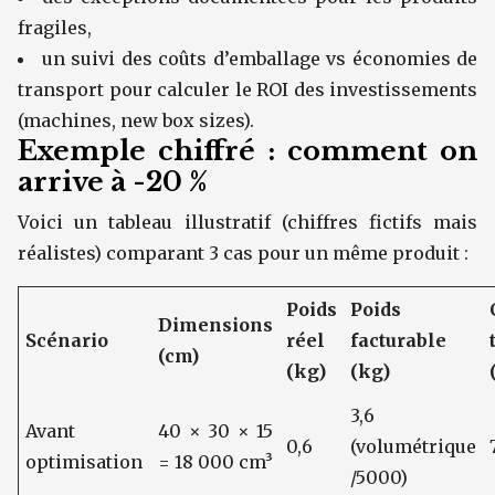
fragiles,
un suivi des coûts d’emballage vs économies de
transport pour calculer le ROI des investissements
(machines, new box sizes).
Exemple chiffré : comment on
arrive à -20 %
Voici un tableau illustratif (chiffres fictifs mais
réalistes) comparant 3 cas pour un même produit :
Poids
Poids
Dimensions
Scénario
réel
facturable
(cm)
(kg)
(kg)
3,6
Avant
40 × 30 × 15
0,6
(volumétrique
optimisation
= 18 000 cm³
/5000)